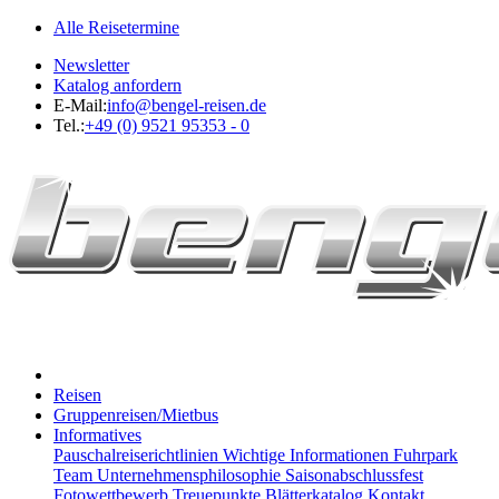
Alle Reisetermine
Newsletter
Katalog anfordern
E-Mail:
info@bengel-reisen.de
Tel.:
+49 (0) 9521 95353 - 0
Reisen
Gruppenreisen/Mietbus
Informatives
Pauschalreiserichtlinien
Wichtige Informationen
Fuhrpark
Team
Unternehmensphilosophie
Saisonabschlussfest
Fotowettbewerb
Treuepunkte
Blätterkatalog
Kontakt